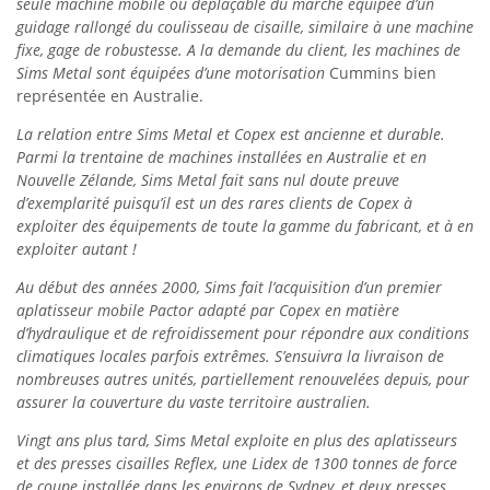
seule machine mobile ou déplaçable du marché équipée d’un
guidage rallongé du coulisseau de cisaille, similaire à une machine
fixe, gage de robustesse. A la demande du client, les machines de
Sims Metal sont équipées d’une motorisation
Cummins bien
représentée en Australie.
La relation entre Sims Metal et Copex est ancienne et durable.
Parmi la trentaine de machines installées en Australie et en
Nouvelle Zélande, Sims Metal fait sans nul doute preuve
d’exemplarité puisqu’il est un des rares clients de Copex à
exploiter des équipements de toute la gamme du fabricant, et à en
exploiter autant !
Au début des années 2000, Sims fait l’acquisition d’un premier
aplatisseur mobile Pactor
adapté par Copex en matière
d’hydraulique et de refroidissement pour répondre aux conditions
climatiques locales parfois extrêmes.
S’ensuivra la livraison de
nombreuses autres unités, partiellement renouvelées depuis, pour
assurer la couverture du vaste territoire australien.
Vingt ans plus tard, Sims Metal exploite en plus des aplatisseurs
et des presses cisailles Reflex, une Lidex de 1300 tonnes de force
de coupe installée dans les environs de Sydney, et deux presses