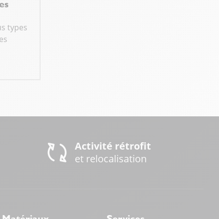
es
s types
es
Activité rétrofit
et relocalisation
Matériaux
Services