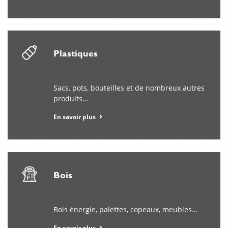
kun
se
yhdistää
hallitun
riskin
Plastiques
ja
spontaaniuden;
tästä
Sacs, pots, bouteilles et de nombreux autres
syystä
produits…
barz
casino
En savoir plus
kiinnostaa
yhä
useampia
pelaajia.
Bois
Bois énergie, palettes, copeaux, meubles…
En savoir plus