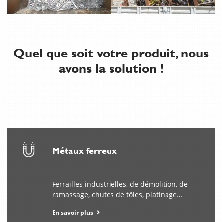
Quel que soit votre produit, nous
avons la solution !
En
el
día
a
día,
el
Métaux ferreux
ocio
digital
adquiere
Ferrailles industrielles, de démolition, de
más
ramassage, chutes de tôles, platinage…
sentido
cuando
En savoir plus
cada