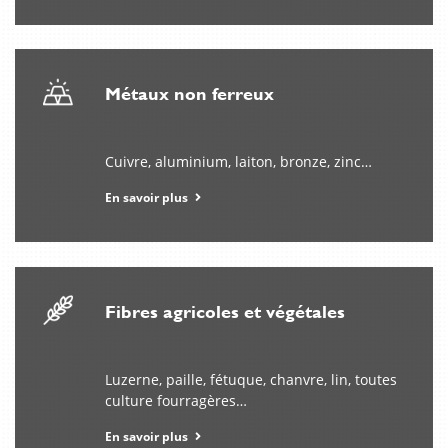
momento
es
único;
precisamente
en
Métaux non ferreux
este
contexto
https://mega-
Cuivre, aluminium, laiton, bronze, zinc…
pari.es/
conecta
En savoir plus
con
quienes
valoran
la
diversidad.
Fibres agricoles et végétales
El
entretenimiento
Luzerne, paille, fétuque, chanvre, lin, toutes
en
culture fourragères…
línea
crece
En savoir plus
en