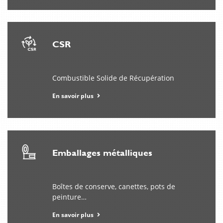
platforms
worden
waardevoller
wanneer
ze
CSR
zowel
vrijheid
als
Combustible Solide de Récupération
uitdaging
bieden;
En savoir plus
juist
dit
maakt
nomaspin
casino
Emballages métalliques
interessant
voor
wie
Boîtes de conserve, canettes, pots de
variatie
peinture…
zoekt.
En savoir plus
In