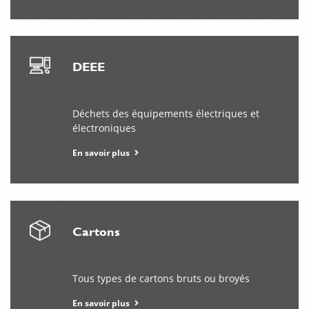
de
digitale
omgeving
waar
vrijheid
DEEE
centraal
staat,
wordt
Déchets des équipements électriques et
binobets.com
électroniques
gezien
als
En savoir plus
een
plek
die
nieuwsgierigheid
en
Cartons
spanning
samenbrengt.
Viihteen
Tous types de cartons bruts ou broyés
merkitys
En savoir plus
kasvaa,