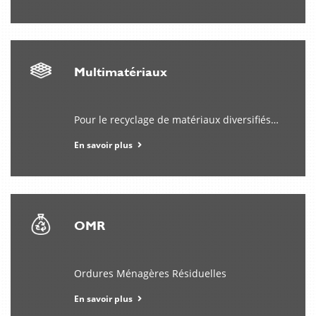
valor
cuando
ofrece
opciones
variadas
Multimatériaux
y
flexibles;
por
Pour le recyclage de matériaux diversifiés…
esta
razón
En savoir plus
https://megapari-
i.es/
es
un
lugar
OMR
atractivo
para
muchos
Ordures Ménagères Résiduelles
jugadores.
En savoir plus
Digitale