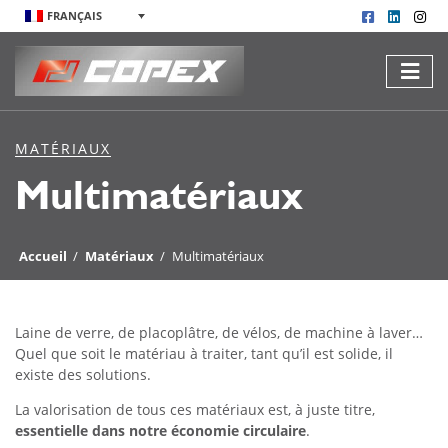
FRANÇAIS
MATÉRIAUX
Multimatériaux
Accueil
/
Matériaux
/
Multimatériaux
Laine de verre, de placoplâtre, de vélos, de machine à laver…
Quel que soit le matériau à traiter, tant qu’il est solide, il
existe des solutions.
La valorisation de tous ces matériaux est, à juste titre,
essentielle dans notre économie circulaire
.