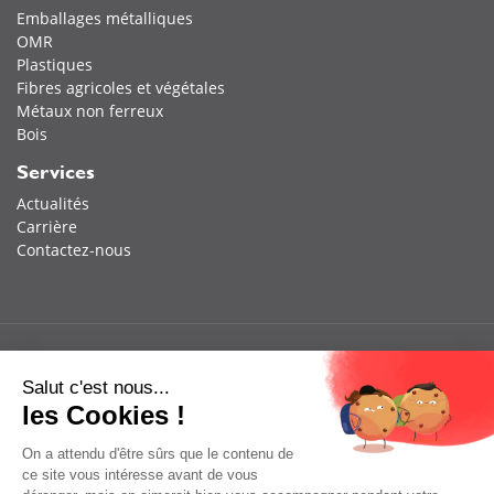
Emballages métalliques
OMR
Plastiques
Fibres agricoles et végétales
Métaux non ferreux
Bois
Services
Actualités
Carrière
Contactez-nous
Salut c'est nous...
les Cookies !
On a attendu d'être sûrs que le contenu de
ce site vous intéresse avant de vous