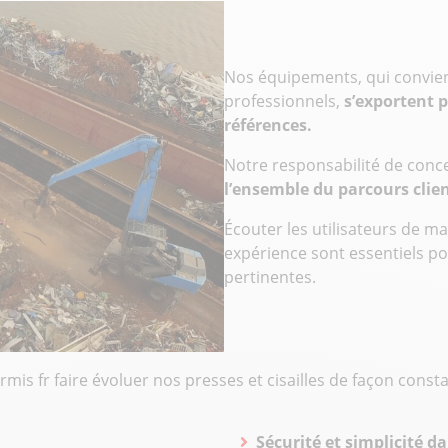
Nos équipements, qui convie
professionnels,
s’exportent 
références.
Notre responsabilité de conc
l’ensemble du parcours clie
Écouter les utilisateurs de m
expérience sont essentiels po
pertinentes.
rmis fr faire évoluer nos presses et cisailles de façon const
Sécurité et simplicité d