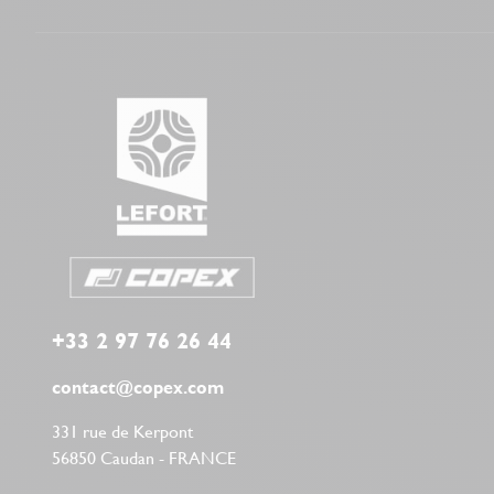
de
Optymalizacja procesów produkcyjnych polega na red
résultats
Dostęp do systemów sterowania i paneli operatorski
durables.
bachelor
schreiben
lassen
In
industrial
decision-
making,
the
precision
of
+33 2 97 76 26 44
engineering
mirrors
contact@copex.com
the
331 rue de Kerpont
boldness
56850 Caudan - FRANCE
of