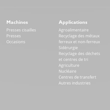
ukcji strat oraz maksymalnym wykorzystaniu potencjału ur
ch wymaga koncentracji oraz znajomości procedur. W tym 
Machines
Applications
Presses cisailles
Agroalimentaire
Presses
Recyclage des métaux
Occasions
ferreux et non-ferreux
Sidérurgie
Recyclage des déchets
et centres de tri
Agriculture
Nucléaire
Centres de transfert
Autres industries