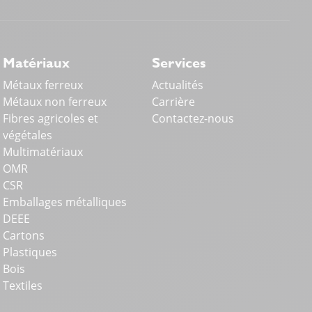
ządzeń. Dlatego
z lamabet casino
można powiązać z ideą dop
kontekście
allyspin casino login
nawiązuje do motywu świadome
Matériaux
Services
Métaux ferreux
Actualités
Métaux non ferreux
Carrière
Fibres agricoles et
Contactez-nous
végétales
Multimatériaux
OMR
CSR
Emballages métalliques
DEEE
Cartons
Plastiques
Bois
Textiles