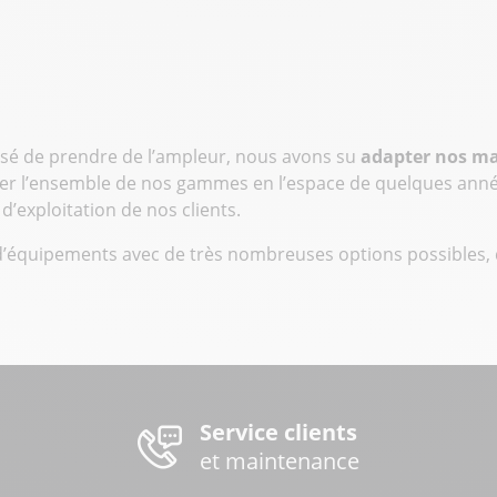
ssé de prendre de l’ampleur, nous avons su
adapter nos ma
eler l’ensemble de nos gammes en l’espace de quelques anné
d’exploitation de nos clients.
équipements avec de très nombreuses options possibles, q
ecyzji, kontroli nacisku oraz odpowiednim doborze param
ocesowego oraz zrozumienia mechaniki całego systemu. Ana
zęsto oznacza konieczność porównania wielu wariantów i s
Service clients
edur uruchamiania i kontroli dostępu do funkcji maszyny.
et maintenance