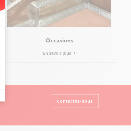
t : Personnalisez vos Options
Occasions
En savoir plus
Contactez-nous