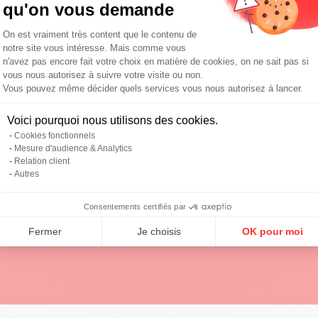
qu'on vous demande
Plateforme de Gestion du Consentemen
On est vraiment très content que le contenu de
notre site vous intéresse. Mais comme vous
n'avez pas encore fait votre choix en matière de cookies, on ne sait pas si
vous nous autorisez à suivre votre visite ou non.
Vous pouvez même décider quels services vous nous autorisez à lancer.
Presses
Axeptio consent
Voici pourquoi nous utilisons des cookies.
En savoir plus
Cookies fonctionnels
Mesure d'audience & Analytics
Relation client
Autres
Consentements certifiés par
Fermer
Je choisis
OK pour moi
 ?