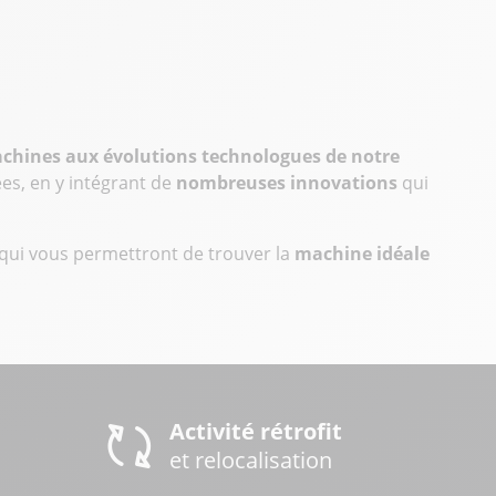
chines aux évolutions technologues de notre
es, en y intégrant de
nombreuses innovations
qui
ui vous permettront de trouver la
machine idéale
etrów pracy. W podobnym duchu
https://scoop.pl/
można powią
logicznie
https://vegas-casino.rialto.pl/
wpisuje się w narracj
cenariuszy. Z tej perspektywy
bdmbet kasyno w https://bdm
Activité rétrofit
 Analogicznie
https://hemp-oil.pl/ big clash kasyno
można pow
et relocalisation