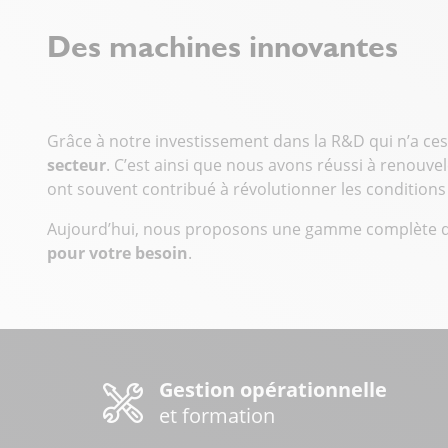
d’un
Des machines innovantes
choix
réfléchi,
et
bahigo
schweiz
Grâce à notre investissement dans la R&D qui n’a ce
illustre
secteur
. C’est ainsi que nous avons réussi à renouv
comment
ont souvent contribué à révolutionner les conditions 
stratégie
Aujourd’hui, nous proposons une gamme complète d’
et
pour votre besoin
.
anticipation
se
Przemysłowe systemy prasowania opierają się na pr
rejoignent
dans
Produkcja i eksploatacja pras wymagają myślenia pr
la
Dobór odpowiedniego rozwiązania technologicznego c
quête
Gestion opérationnelle
d’efficacité
Nowoczesne linie przemysłowe wymagają jasnych proc
et formation
et