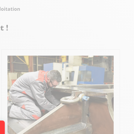
loitation
t !