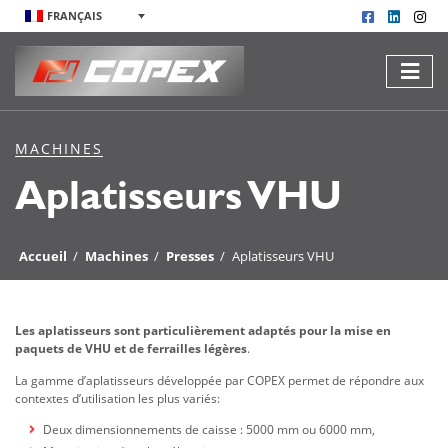
FRANÇAIS
MACHINES
Aplatisseurs VHU
Accueil
/
Machines
/
Presses
/
Aplatisseurs VHU
Les aplatisseurs sont particulièrement adaptés pour la mise en
paquets de VHU et de ferrailles légères
.
La gamme d’aplatisseurs développée par COPEX permet de répondre aux
contextes d’utilisation les plus variés:
Deux dimensionnements de caisse : 5000 mm ou 6000 mm,