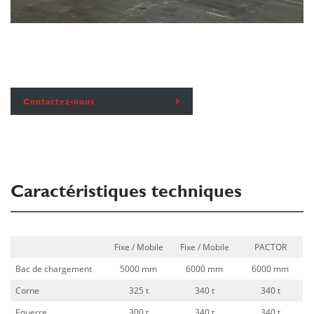
Contactez-nous
Caractéristiques techniques
Fixe / Mobile
Fixe / Mobile
PACTOR
Bac de chargement
5000 mm
6000 mm
6000 mm
Corne
325 t
340 t
340 t
Equerre
300 t
340 t
340 t