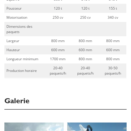
Pousseur
120 t
120 t
155 t
Motorisation
250 cv
250 cv
340 cv
Dimensions des
paquets
Largeur
800 mm
800 mm
800 mm
Hauteur
600 mm
600 mm
600 mm
Longueur minimum
1700 mm
800 mm
800 mm
20-40
20-40
30-50
Production horaire
paquets/h
paquets/h
paquets/h
Galerie