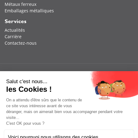
Métaux ferreux
Emballages métalliques
Services
Actualités
Carrière
Contactez-nous
Salut c'est nous...
les Cookies !
On a attendu d'être sûrs que le contenu de
ce site vous intéresse avant de vous
déranger, mais on aimerait bien vous accompagner pendant votre
visite...
C'est OK pour vous ?
Voici pourquoi nous utilisons des cookies.