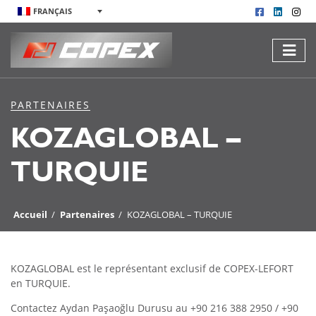
FRANÇAIS
PARTENAIRES
KOZAGLOBAL –
TURQUIE
Accueil
/
Partenaires
/
KOZAGLOBAL – TURQUIE
KOZAGLOBAL est le représentant exclusif de COPEX-LEFORT
en TURQUIE.
Contactez Aydan Paşaoğlu Durusu au +90 216 388 2950 / +90