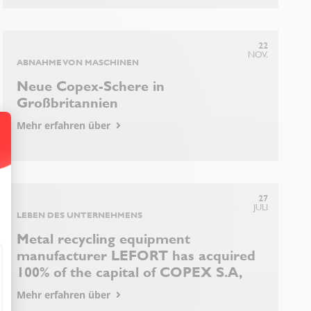
22
NOV.
ABNAHME VON MASCHINEN
Neue Copex-Schere in
Großbritannien
Mehr erfahren über
ssen Sie Ihre Optionen an
27
JULI
LEBEN DES UNTERNEHMENS
Metal recycling equipment
manufacturer LEFORT has acquired
100% of the capital of COPEX S.A,
Mehr erfahren über