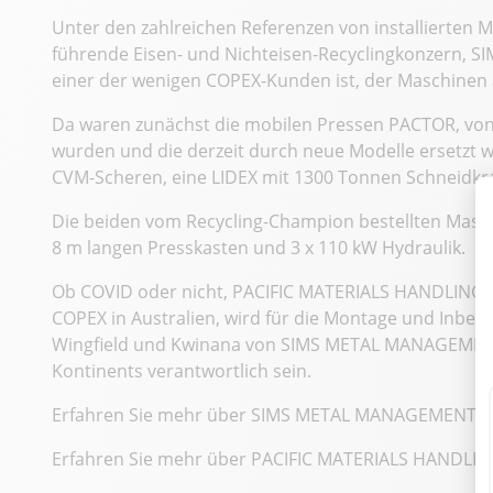
Unter den zahlreichen Referenzen von installierten M
führende Eisen- und Nichteisen-Recyclingkonzern, S
einer der wenigen COPEX-Kunden ist, der Maschinen a
Da waren zunächst die mobilen Pressen PACTOR, von 
wurden und die derzeit durch neue Modelle ersetzt 
CVM-Scheren, eine LIDEX mit 1300 Tonnen Schneidkraf
Die beiden vom Recycling-Champion bestellten Masc
8 m langen Presskasten und 3 x 110 kW Hydraulik.
Ob COVID oder nicht, PACIFIC MATERIALS HANDLING, se
COPEX in Australien, wird für die Montage und Inbe
Wingfield und Kwinana von SIMS METAL MANAGEMENT 
Kontinents verantwortlich sein.
Erfahren Sie mehr über SIMS METAL MANAGEMENT
s
Erfahren Sie mehr über PACIFIC MATERIALS HANDLI