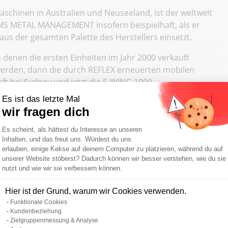
aschinen in Australien und Neuseeland, ist der weltweit
IMS METAL MANAGEMENT insofern beispielhaft, als er
us der gesamten Palette des Herstellers einsetzt.
denen die ersten Einheiten im Jahr 2000 verkauft
werden, dann die durch REFLEX erneuerten mobilen
t bei Sydney und jetzt die S-WING 1000.
Es ist das letzte Mal
hinen haben eine Schneidkraft von 1000 Tonnen, einen
wir fragen dich
Einwilligungsmanagementplattform: Pa
Es scheint, als hättest du Interesse an unseren
it über 15 Jahren exklusiver Vertriebspartner von
Inhalten, und das freut uns. Würdest du uns
triebnahme dieser neuen Maschinen an den Standorten
erlauben, einige Kekse auf deinem Computer zu platzieren, während du auf
im Süden bzw. Westen des riesigen antipodischen
unserer Website stöberst? Dadurch können wir besser verstehen, wie du sie
nutzt und wie wir sie verbessern können.
Axeptio consent
imsmm.com
Hier ist der Grund, warum wir Cookies verwenden.
Funktionale Cookies
NG
pacificmh.com.au
Kundenbeziehung
Zielgruppenmessung & Analyse