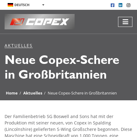
DEUTSCH
AKTUELLES
Neue Copex-Schere
in Großbritannien
Home
/
Aktuelles
/
Neue Copex-Schere in Großbritannien
Der Familienbetrieb SG Boswell and Sons hat mit der
Produktion mit seiner neuen, von Copex in Spalding
(Lincolnshire) gelieferten S-Wing Großschere begonnen. Diese
Maschine hat eine Schneidkraft von 1.000 Tonnen, eine