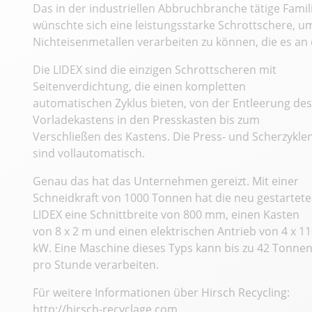
Das in der industriellen Abbruchbranche tätige Fami
wünschte sich eine leistungsstarke Schrottschere, 
Nichteisenmetallen verarbeiten zu können, die es an d
Die LIDEX sind die einzigen Schrottscheren mit
Seitenverdichtung, die einen kompletten
automatischen Zyklus bieten, von der Entleerung des
Vorladekastens in den Presskasten bis zum
Verschließen des Kastens. Die Press- und Scherzykle
sind vollautomatisch.
Genau das hat das Unternehmen gereizt. Mit einer
Schneidkraft von 1000 Tonnen hat die neu gestartete
LIDEX eine Schnittbreite von 800 mm, einen Kasten
von 8 x 2 m und einen elektrischen Antrieb von 4 x 1
kW. Eine Maschine dieses Typs kann bis zu 42 Tonne
pro Stunde verarbeiten.
Für weitere Informationen über Hirsch Recycling:
http://hirsch-recyclage.com