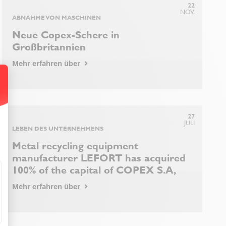
22
NOV.
ABNAHME VON MASCHINEN
Neue Copex-Schere in
Großbritannien
Mehr erfahren über
ssen Sie Ihre Optionen an
27
JULI
LEBEN DES UNTERNEHMENS
Metal recycling equipment
manufacturer LEFORT has acquired
100% of the capital of COPEX S.A,
Mehr erfahren über