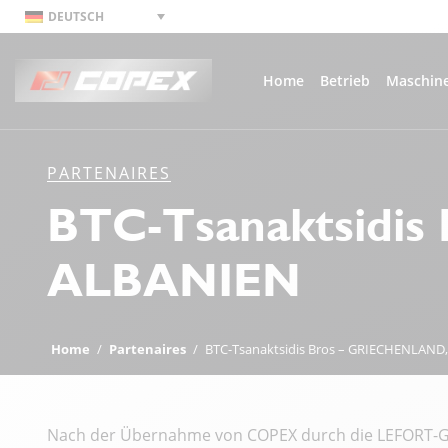
DEUTSCH
Home
Betrieb
Maschin
PARTENAIRES
BTC-Tsanaktsidi
ALBANIEN
Home
/
Partenaires
/
BTC-Tsanaktsidis Bros – GRIECHENLAND
Nach der Übernahme von COPEX durch die LEFORT-Gru