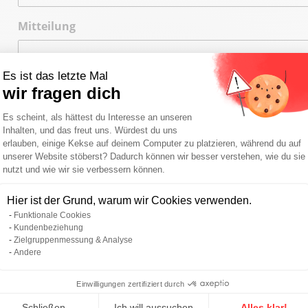
Mitteilung
Es ist das letzte Mal
wir fragen dich
Einwilligungsmanagementplattform: Pa
Es scheint, als hättest du Interesse an unseren
Inhalten, und das freut uns. Würdest du uns
erlauben, einige Kekse auf deinem Computer zu platzieren, während du auf
unserer Website stöberst? Dadurch können wir besser verstehen, wie du sie
nutzt und wie wir sie verbessern können.
Axeptio consent
Ich akzeptere
die Datenschutzpolitik
.
Hier ist der Grund, warum wir Cookies verwenden.
*
Funktionale Cookies
Kundenbeziehung
Senden
Zielgruppenmessung & Analyse
Andere
Einwilligungen zertifiziert durch
Schließen
Ich will aussuchen
Alles klar!