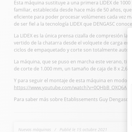
Esta máquina sustituye a una primera LIDEX de 1000
familiar, establecida desde hace más de 50 años, qu
eficiente para poder procesar volúmenes cada vez más
de ser fiel a la tecnología LIDEX que DENGASC conoce
La LIDEX es la única prensa cizalla de compresión lat
vertido de la chatarra desde el volquete de carga en l
ciclos de empaquetado y corte son totalmente autom
La máquina, que se puso en marcha este verano, tien
de corte de 1.000 mm, un tamaño de caja de 8 x 2,6 m
Y para seguir el montaje de esta máquina en modo ac
https://www.youtube.com/watch?v=0QHbB_QXQ6A
Para saber más sobre Etablissements Guy Dengasc :
Nuevas máquinas
Publié le 15 octubre 2021