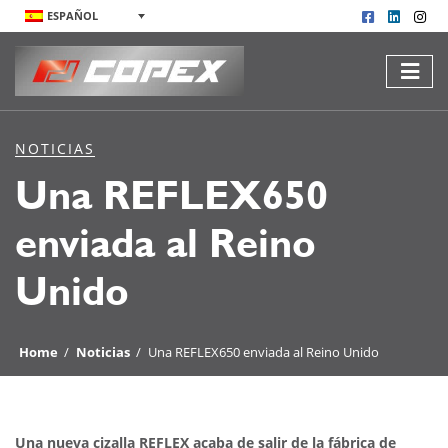
ESPAÑOL
NOTICIAS
Una REFLEX650
enviada al Reino
Unido
Home
/
Noticias
/
Una REFLEX650 enviada al Reino Unido
Una nueva cizalla REFLEX acaba de salir de la fábrica de