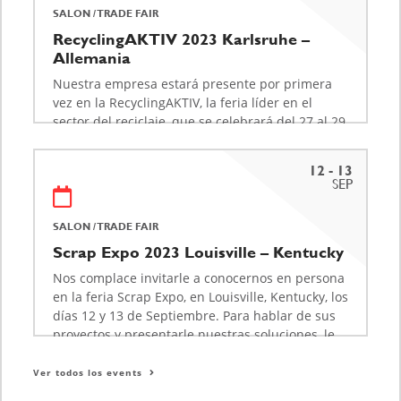
SALON / TRADE FAIR
RecyclingAKTIV 2023 Karlsruhe –
Allemania
Nuestra empresa estará presente por primera
vez en la RecyclingAKTIV, la feria líder en el
sector del reciclaje, que se celebrará del 27 al 29
de abril en Karlsruhe. Para hablar de sus
proyectos y presentarle nuestaaras soluciones,
12 - 13
le invitamos a nuestro stand H100.…
SEP
Saber más sobre
SALON / TRADE FAIR
Scrap Expo 2023 Louisville – Kentucky
Nos complace invitarle a conocernos en persona
en la feria Scrap Expo, en Louisville, Kentucky, los
días 12 y 13 de Septiembre. Para hablar de sus
proyectos y presentarle nuestras soluciones, le
invitamos a visitar nuestro stand nº 522 en
presencia de nuestro Vicepresidente de…
Ver todos los events