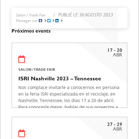
PUBLIÉ LE 30 AGOSTO 2023
Salon / Trade Fair
Partager sur
Próximos events
17 - 20
ABR
SALON / TRADE FAIR
ISRI Nashville 2023 – Tennessee
Nos complace invitarle a conocernos en persona
en la feria ISRI especializada en el reciclaje, en
Nashville, Tennessee, los días 17 a 20 de abril.
Para conocerle mejor, hablar de sus proyectos y
presentarle nuestras soluciones, le invitamos a
nuestro stand nº2243 con nuestro
27 - 29
Vicepresidente…
ABR
Saber más sobre