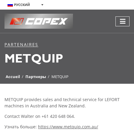
РУССКИЙ
PARTENAIRES
METQUIP
Accueil
/
Партнеры
/
METQUIP
METQUIP provides sales and technical service for LEFORT
machines in Australia and New Zealand.
Contact Walter on +61 420 648 064.
Узнать больше:
https://www.metquip.com.au/