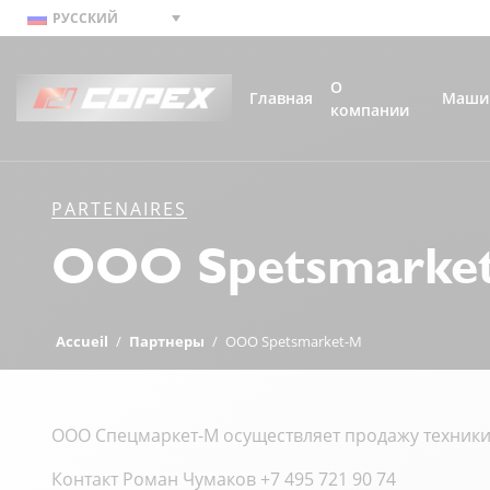
РУССКИЙ
О
Главная
Маши
компании
PARTENAIRES
OOO Spetsmarke
Accueil
/
Партнеры
/
OOO Spetsmarket-M
ООО Спецмаркет-М осуществляет продажу техники 
Контакт Pоман Чумаков +7 495 721 90 74