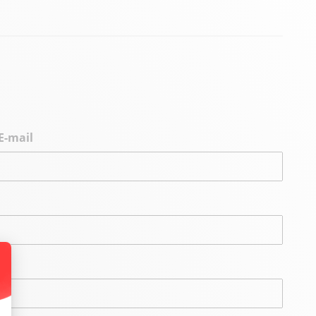
E-mail
alize Your Options