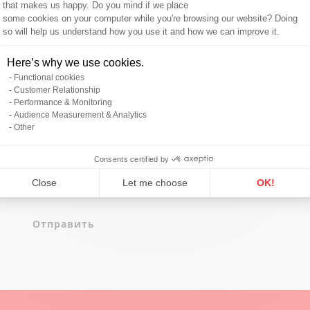
that makes us happy. Do you mind if we place
Сообщение
some cookies on your computer while you're browsing our website? Doing
so will help us understand how you use it and how we can improve it.
Axeptio consent
Here’s why we use cookies.
Functional cookies
Customer Relationship
Performance & Monitoring
Audience Measurement & Analytics
Other
Consents certified by
Я согласен с
политика конфиденциальности
.
Close
Let me choose
OK!
*
Отправить