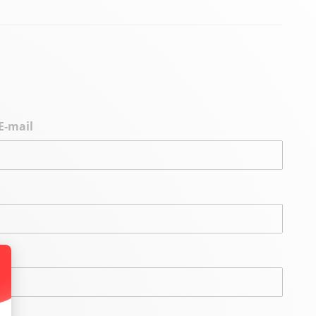
E-mail
alize Your Options