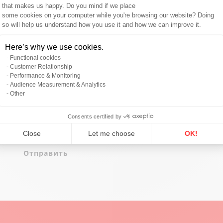
Сообщение
that makes us happy. Do you mind if we place
some cookies on your computer while you're browsing our website? Doing
so will help us understand how you use it and how we can improve it.
Axeptio consent
Here’s why we use cookies.
Functional cookies
Customer Relationship
Performance & Monitoring
Audience Measurement & Analytics
Other
Consents certified by
Я согласен с
политика конфиденциальности
.
Close
Let me choose
OK!
*
Отправить