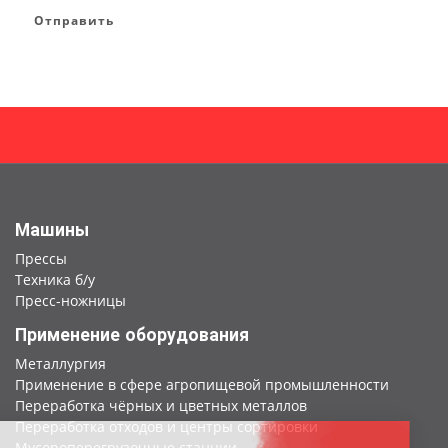
Отправить
Машины
Прессы
Техника б/у
Пресс-ножницы
Применение оборудования
Металлургия
Применение в сфере агропищевой промышленности
Переработка чёрных и цветных металлов
Переработка отходов и центры сортировки
Мусороперегрузочные станции